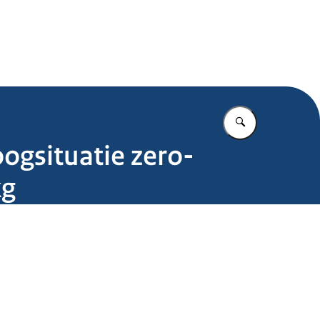
.nl
Vul in wat u z
ogsituatie zero-
kg