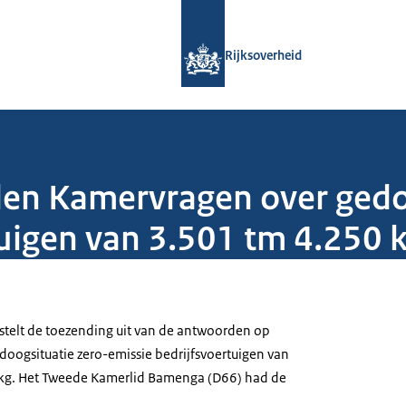
Naar de homepage van Rijksoverheid
Rijksoverheid
den Kamervragen over gedo
tuigen van 3.501 tm 4.250 
 stelt de toezending uit van de antwoorden op
oogsituatie zero-emissie bedrijfsvoertuigen van
 kg. Het Tweede Kamerlid Bamenga (D66) had de