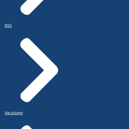
RSS
Vacatures