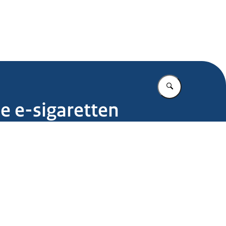
.nl
Vul in wat u z
e e-sigaretten