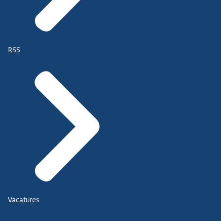
RSS
Vacatures