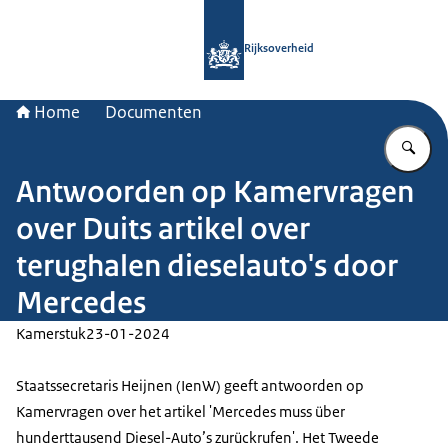
Naar de homepage van Rijksoverheid
Rijksoverheid
Home
Documenten
Vu
Antwoorden op Kamervragen
over Duits artikel over
terughalen dieselauto's door
Mercedes
Kamerstuk
23-01-2024
Staatssecretaris Heijnen (IenW) geeft antwoorden op
Kamervragen over het artikel 'Mercedes muss über
hunderttausend Diesel-Auto’s zurückrufen'. Het Tweede