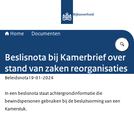
Naar de homepage van Rijksoverheid
Rijksoverheid
Home
Documenten
Vu
Beslisnota bij Kamerbrief over
stand van zaken reorganisaties
Beleidsnota
19-01-2024
In een beslisnota staat achtergrondinformatie die
bewindspersonen gebruiken bij de besluitvorming van een
Kamerstuk.