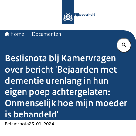
Naar de homepage van Rijksoverheid
Rijksoverheid
Home
Documenten
Vu
Beslisnota bij Kamervragen
over bericht 'Bejaarden met
dementie urenlang in hun
eigen poep achtergelaten:
Onmenselijk hoe mijn moeder
is behandeld'
Beleidsnota
23-01-2024