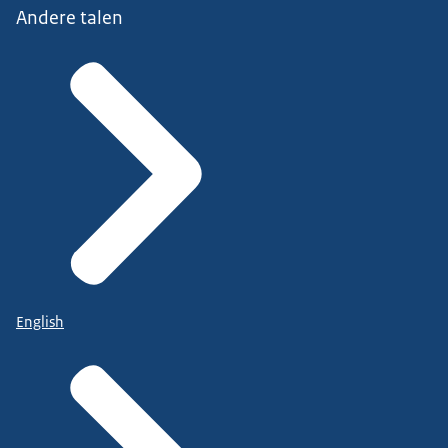
Andere talen
English