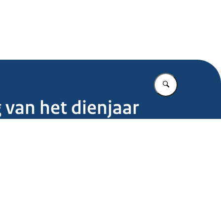
.nl
Vul in wat u z
van het dienjaar