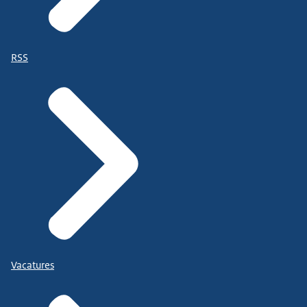
RSS
Vacatures