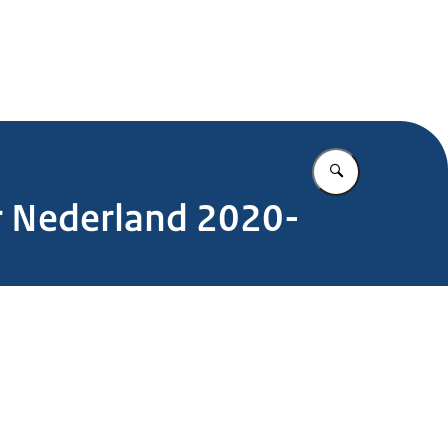
.nl
Vul in wat u z
er Nederland 2020-