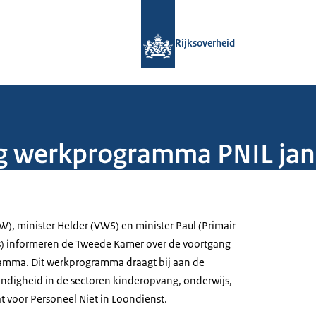
Naar de homepage van Rijksoverheid
Rijksoverheid
g werkprogramma PNIL jan
W), minister Helder (VWS) en minister Paul (Primair
s) informeren de Tweede Kamer over de voortgang
amma. Dit werkprogramma draagt bij aan de
andigheid in de sectoren kinderopvang, onderwijs,
aat voor Personeel Niet in Loondienst.