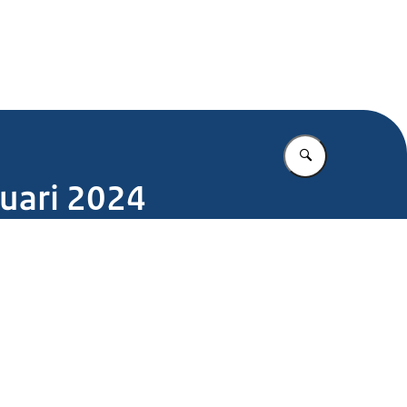
.nl
Vul in wat u z
uari 2024