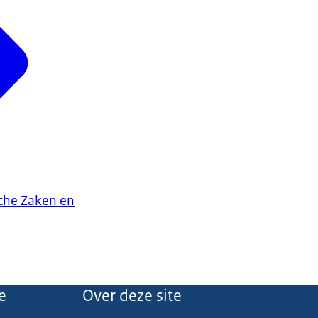
che Zaken en
e
Over deze site