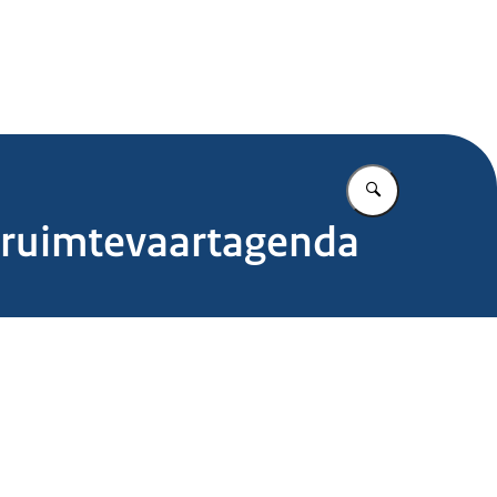
.nl
Vul in wat u z
n ruimtevaartagenda