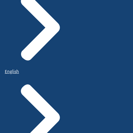
English