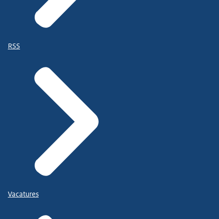
RSS
Vacatures