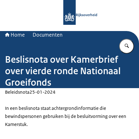
Naar de homepage van Rijksoverheid
Rijksoverheid
Home
Documenten
Vu
Beslisnota over Kamerbrief
over vierde ronde Nationaal
Groeifonds
Beleidsnota
25-01-2024
In een beslisnota staat achtergrondinformatie die
bewindspersonen gebruiken bij de besluitvorming over een
Kamerstuk.