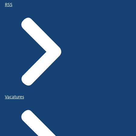
RSS
Vacatures