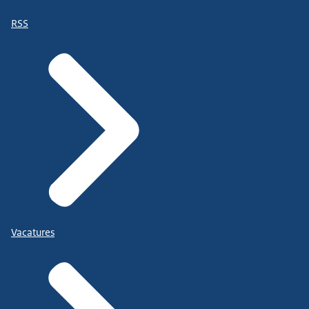
RSS
Vacatures