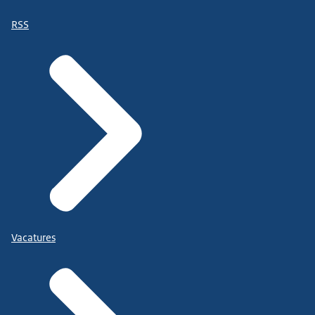
RSS
Vacatures