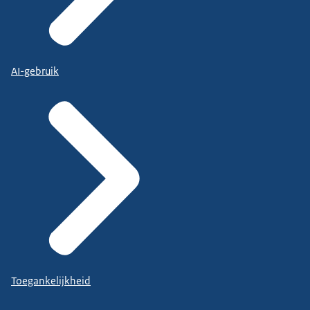
AI-gebruik
Toegankelijkheid