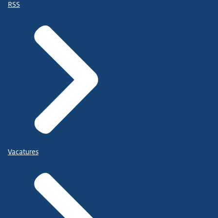
RSS
Vacatures