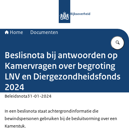
Naar de homepage van Rijksoverheid
Rijksoverheid
Home
Documenten
Vu
Beslisnota bij antwoorden op
Kamervragen over begroting
LNV en Diergezondheidsfonds
2024
Beleidsnota
31-01-2024
In een beslisnota staat achtergrondinformatie die
bewindspersonen gebruiken bij de besluitvorming over een
Kamerstuk.