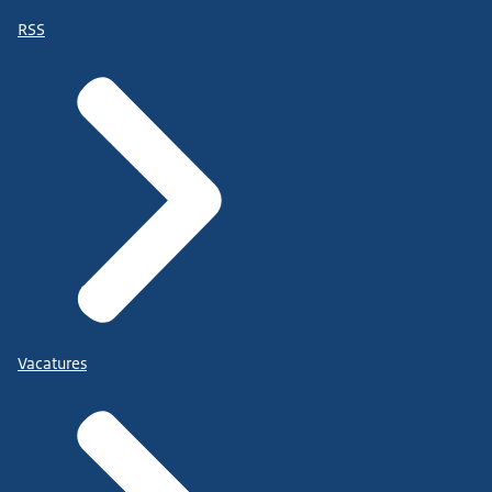
RSS
Vacatures