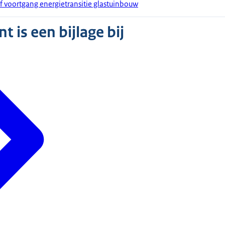
ef voortgang energietransitie glastuinbouw
 is een bijlage bij