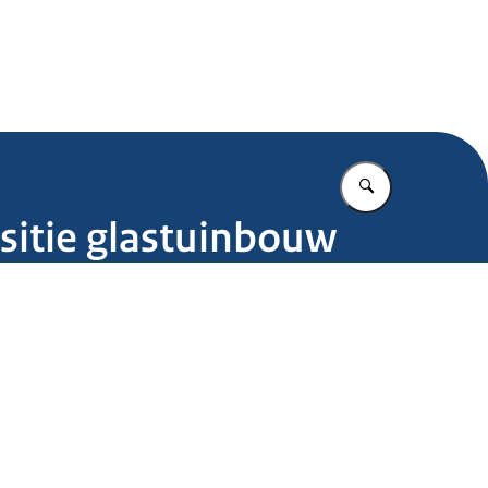
.nl
Vul in wat u z
sitie glastuinbouw