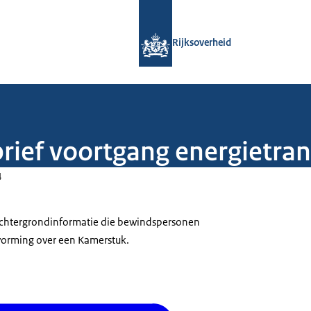
Naar de homepage van Rijksoverheid
Rijksoverheid
brief voortgang energietran
4
 achtergrondinformatie die bewindspersonen
tvorming over een Kamerstuk.