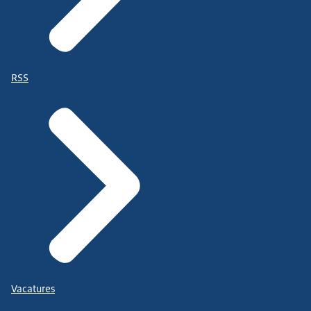
RSS
Vacatures