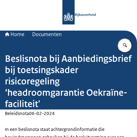
Naar de homepage van Rijksoverheid
Rijksoverheid
Home
Documenten
Vu
Beslisnota bij Aanbiedingsbrief
bij toetsingskader
risicoregeling
‘headroomgarantie Oekraïne-
faciliteit'
Beleidsnota
06-02-2024
In een beslisnota staat achtergrondinformatie die