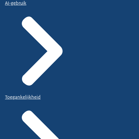
AI-gebruik
Toegankelijkheid