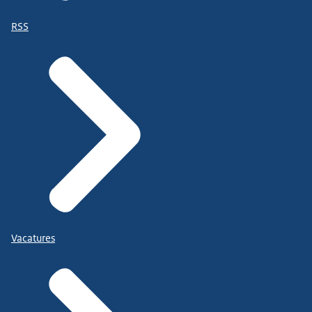
RSS
Vacatures