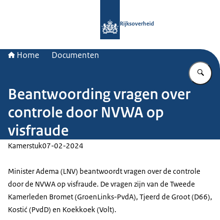
Naar de homepage van Rijksoverheid
Rijksoverheid
Home
Documenten
Vu
Beantwoording vragen over
controle door NVWA op
visfraude
Kamerstuk
07-02-2024
Minister Adema (LNV) beantwoordt vragen over de controle
door de NVWA op visfraude. De vragen zijn van de Tweede
Kamerleden Bromet (GroenLinks-PvdA), Tjeerd de Groot (D66),
Kostić (PvdD) en Koekkoek (Volt).