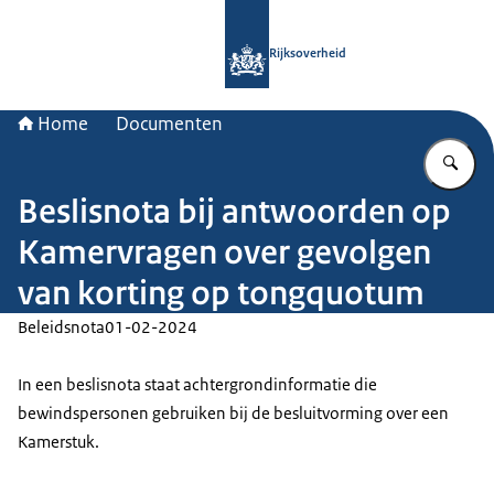
Naar de homepage van Rijksoverheid
Rijksoverheid
Home
Documenten
Vu
Beslisnota bij antwoorden op
Kamervragen over gevolgen
van korting op tongquotum
Beleidsnota
01-02-2024
In een beslisnota staat achtergrondinformatie die
bewindspersonen gebruiken bij de besluitvorming over een
Kamerstuk.