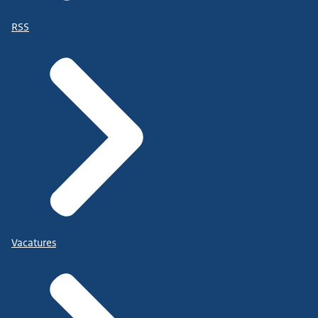
RSS
Vacatures