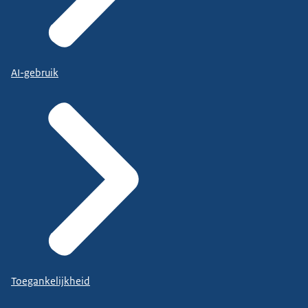
AI-gebruik
Toegankelijkheid