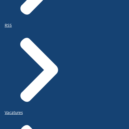
RSS
Vacatures