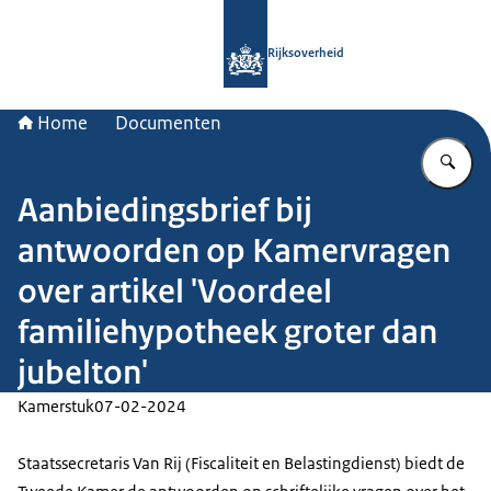
Naar de homepage van Rijksoverheid
Rijksoverheid
Home
Documenten
Vu
Aanbiedingsbrief bij
antwoorden op Kamervragen
over artikel 'Voordeel
familiehypotheek groter dan
jubelton'
Kamerstuk
07-02-2024
Staatssecretaris Van Rij (Fiscaliteit en Belastingdienst) biedt de