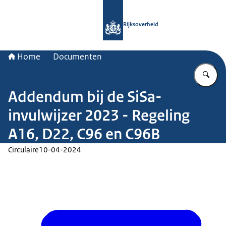
Naar de homepage van Rijksoverheid
Rijksoverheid
Home
Documenten
Vu
Addendum bij de SiSa-
invulwijzer 2023 - Regeling
A16, D22, C96 en C96B
Circulaire
10-04-2024