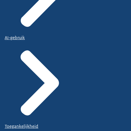
AI-gebruik
Toegankelijkheid