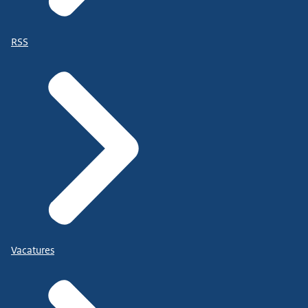
RSS
Vacatures