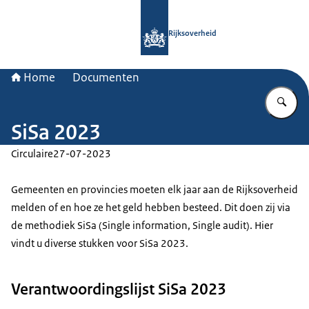
Naar de homepage van Rijksoverheid
Rijksoverheid
Home
Documenten
Vu
SiSa 2023
Circulaire
27-07-2023
Gemeenten en provincies moeten elk jaar aan de Rijksoverheid
melden of en hoe ze het geld hebben besteed. Dit doen zij via
de methodiek SiSa (Single information, Single audit). Hier
vindt u diverse stukken voor SiSa 2023.
Verantwoordingslijst SiSa 2023