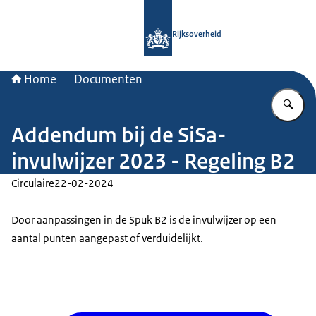
Naar de homepage van Rijksoverheid
Rijksoverheid
Home
Documenten
Vu
Addendum bij de SiSa-
invulwijzer 2023 - Regeling B2
Circulaire
22-02-2024
Door aanpassingen in de Spuk B2 is de invulwijzer op een
aantal punten aangepast of verduidelijkt.