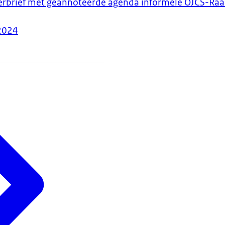
erbrief met geannoteerde agenda informele OJCS-Raad
2024