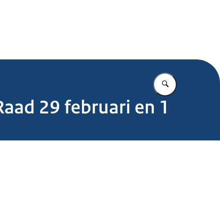
.nl
Vul in wat u z
aad 29 februari en 1