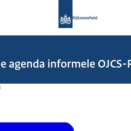
Naar de homepage van Rijksoverheid
Rijksoverheid
e agenda informele OJCS-R
4