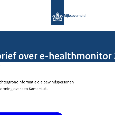
Naar de homepage van Rijksoverheid
Rijksoverheid
brief over e-healthmonitor
4
 achtergrondinformatie die bewindspersonen
tvorming over een Kamerstuk.