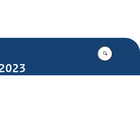
.nl
Vul in wat u z
 2023