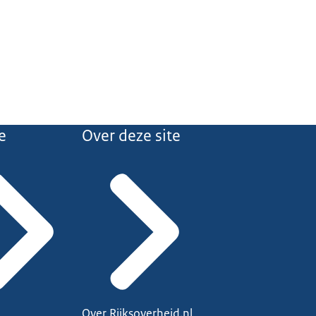
e
Over deze site
Over Rijksoverheid.nl