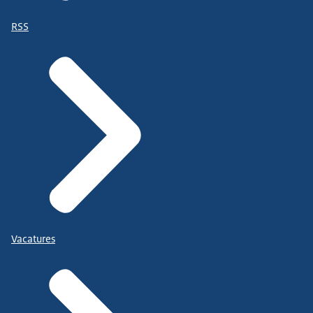
RSS
Vacatures