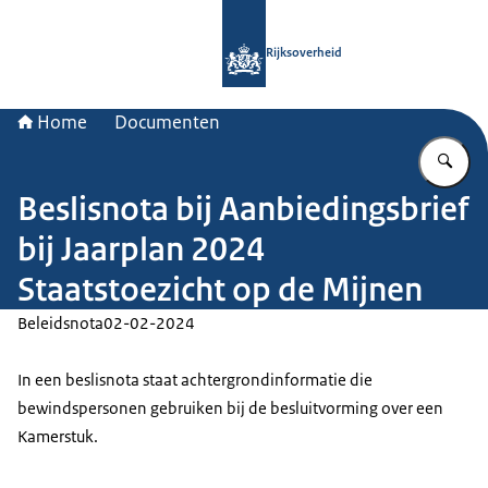
Naar de homepage van Rijksoverheid
Rijksoverheid
Home
Documenten
Vu
Beslisnota bij Aanbiedingsbrief
bij Jaarplan 2024
Staatstoezicht op de Mijnen
Beleidsnota
02-02-2024
In een beslisnota staat achtergrondinformatie die
bewindspersonen gebruiken bij de besluitvorming over een
Kamerstuk.