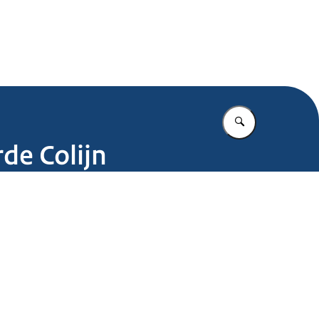
.nl
Vul in wat u z
de Colijn