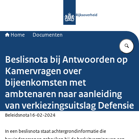
Naar de homepage van Rijksoverheid
Rijksoverheid
Home
Documenten
Vu
Beslisnota bij Antwoorden op
Kamervragen over
bijeenkomsten met
ambtenaren naar aanleiding
van verkiezingsuitslag Defensie
Beleidsnota
16-02-2024
In een beslisnota staat achtergrondinformatie die