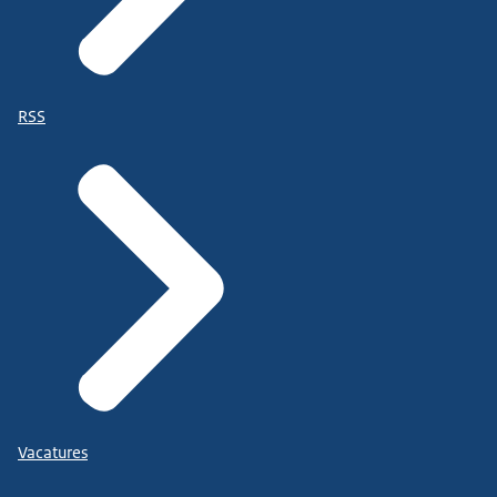
RSS
Vacatures