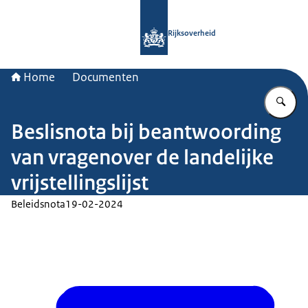
Naar de homepage van Rijksoverheid
Rijksoverheid
Home
Documenten
Vu
Beslisnota bij beantwoording
van vragenover de landelijke
vrijstellingslijst
Beleidsnota
19-02-2024