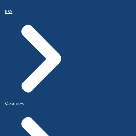
RSS
Vacatures