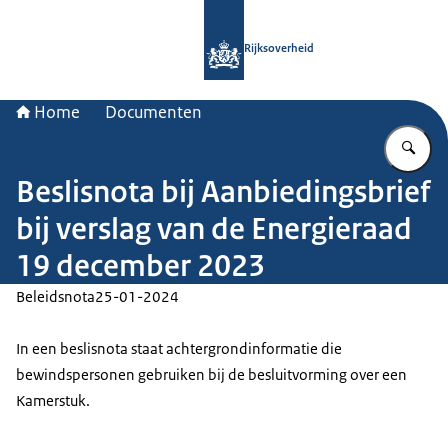
Naar de homepage van Rijksoverheid
Rijksoverheid
Home
Documenten
Vu
Beslisnota bij Aanbiedingsbrief
bij verslag van de Energieraad
19 december 2023
Beleidsnota
25-01-2024
In een beslisnota staat achtergrondinformatie die
bewindspersonen gebruiken bij de besluitvorming over een
Kamerstuk.