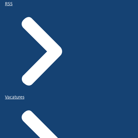
RSS
Vacatures