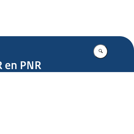
.nl
Vul in wat u z
R en PNR