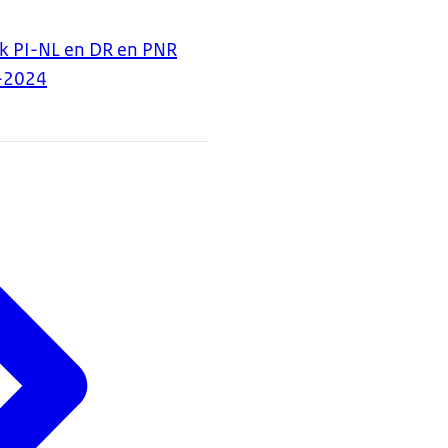
k PI-NL en DR en PNR
-2024