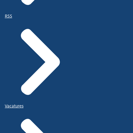
RSS
Vacatures