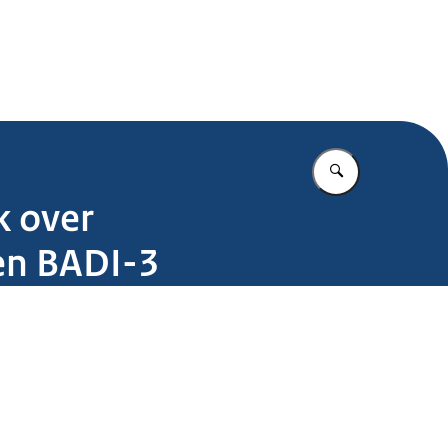
.nl
Vul in wat u z
k over
en BADI-3