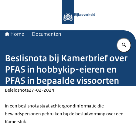
Naar de homepage van Rijksoverheid
Rijksoverheid
Home
Documenten
Vu
Beslisnota bij Kamerbrief over
PFAS in hobbykip-eieren en
PFAS in bepaalde vissoorten
Beleidsnota
27-02-2024
In een beslisnota staat achtergrondinformatie die
bewindspersonen gebruiken bij de besluitvorming over een
Kamerstuk.