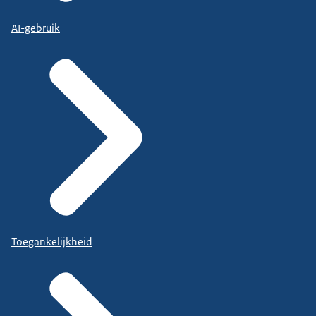
AI-gebruik
Toegankelijkheid