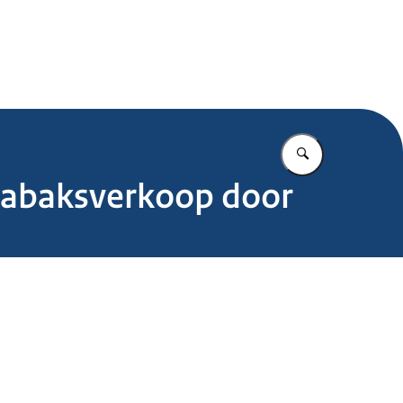
.nl
Vul in wat u z
tabaksverkoop door