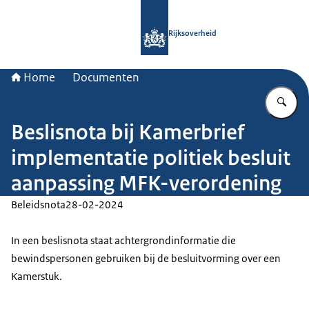
Naar de homepage van Rijksoverheid
Rijksoverheid
Home
Documenten
Vu
Beslisnota bij Kamerbrief
implementatie politiek besluit
aanpassing MFK-verordening
Beleidsnota
28-02-2024
In een beslisnota staat achtergrondinformatie die
bewindspersonen gebruiken bij de besluitvorming over een
Kamerstuk.