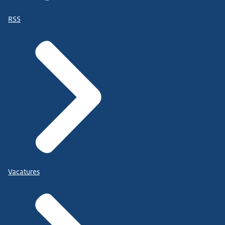
RSS
Vacatures