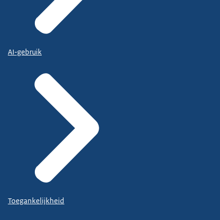
AI-gebruik
Toegankelijkheid