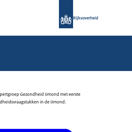
Naar de homepage van Rijksoverheid
Rijksoverheid
xpertgroep Gezondheid IJmond met eerste
dheidsvraagstukken in de IJmond.