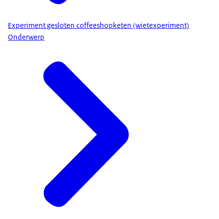
Experiment gesloten coffeeshopketen (wietexperiment)
Onderwerp