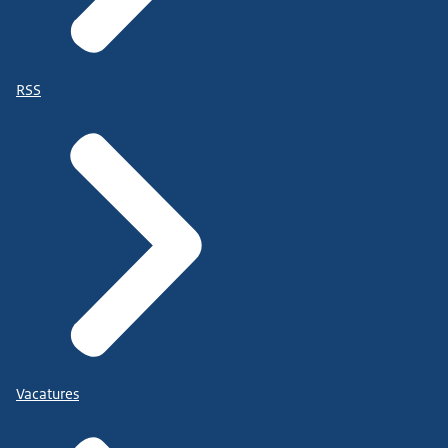
RSS
Vacatures