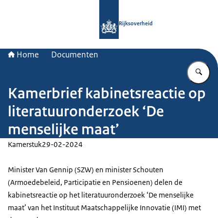
Naar de homepage van Rijksoverheid
Rijksoverheid
Home
Documenten
Vu
Kamerbrief kabinetsreactie op
literatuuronderzoek ‘De
menselijke maat’
Kamerstuk
29-02-2024
Minister Van Gennip (SZW) en minister Schouten
(Armoedebeleid, Participatie en Pensioenen) delen de
kabinetsreactie op het literatuuronderzoek ‘De menselijke
maat’ van het Instituut Maatschappelijke Innovatie (IMI) met