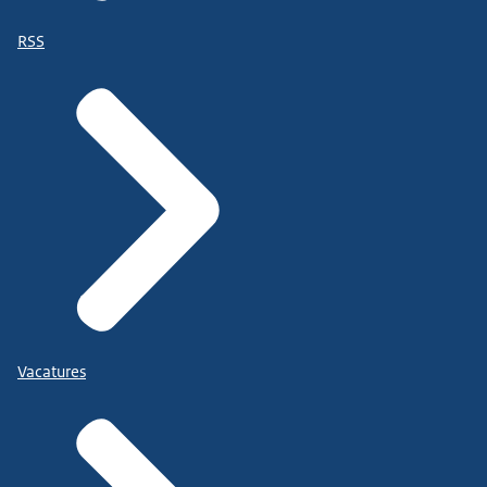
RSS
Vacatures