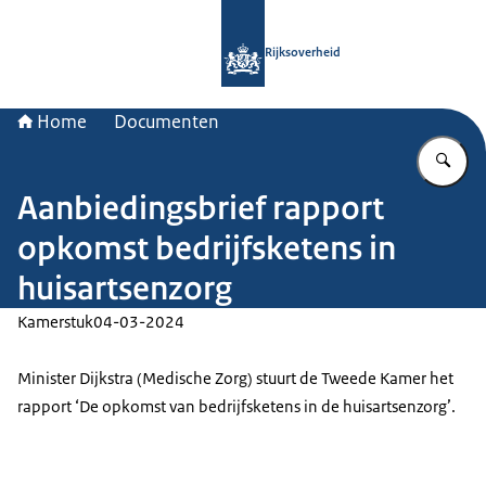
Naar de homepage van Rijksoverheid
Rijksoverheid
Home
Documenten
Vu
Aanbiedingsbrief rapport
opkomst bedrijfsketens in
huisartsenzorg
Kamerstuk
04-03-2024
Minister Dijkstra (Medische Zorg) stuurt de Tweede Kamer het
rapport ‘De opkomst van bedrijfsketens in de huisartsenzorg’.