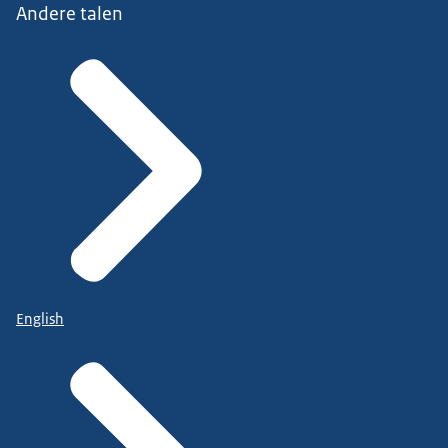
Andere talen
English