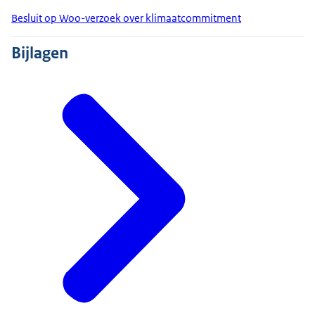
Besluit op Woo-verzoek over klimaatcommitment
Bijlagen