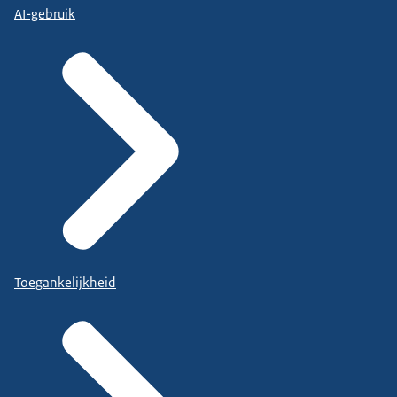
AI-gebruik
Toegankelijkheid