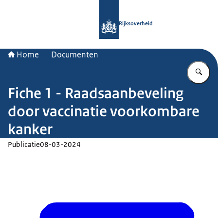
Naar de homepage van Rijksoverheid
Rijksoverheid
Home
Documenten
Vu
Fiche 1 - Raadsaanbeveling
door vaccinatie voorkombare
kanker
Publicatie
08-03-2024