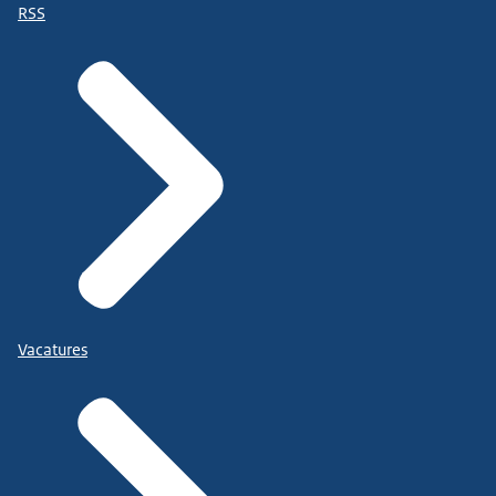
RSS
Vacatures